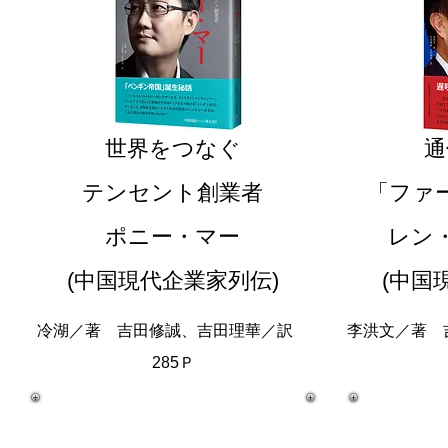
世界をつなぐ
通
テンセント創業者
「ファ
ポニー・マー
レン
(中国現代企業家列伝)
(中国
冷湖／著 吉田修誠、吉田理華／訳
李洪文／著
285Ｐ