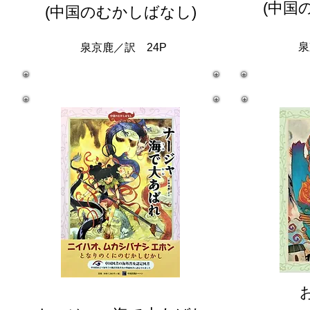
(中国
(中国のむかしばなし)
泉
泉京鹿／訳 24P