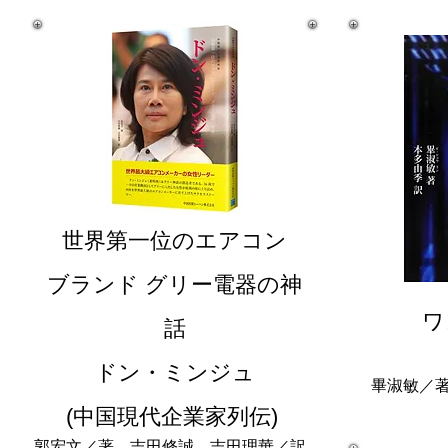
世界第一位のエアコン
ブランド グリー電器の神
ワ
話
ドン・ミンジュ
畢淑敏／著
(中国現代企業家列伝)
郭宏文／著 吉田修誠、吉田理華／訳