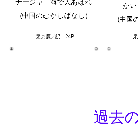
ナージャ 海で大あばれ
かい
(中国のむかしばなし)
(中国
泉京鹿／訳 24P
泉
過去