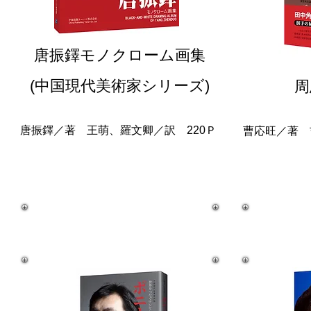
唐振鐸モノクローム画集
(中国現代美術家シリーズ)
周
唐振鐸／著 王萌、羅文卿／訳 220Ｐ
曹応旺／著